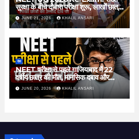
सुरक्षा के बीच दोबारा परीक्षा शुरू, लाखों छात्रों
की उम्मीदों की फिर हुई परीक्षा
JUNE 21, 2026
KHALIL ANSARI
देश
NEET परीक्षा से पहले गाजियाबाद में 22
वर्षीय छात्र की मौत, मानसिक दबाव और
तैयारी के माहौल पर फिर उठे सवाल
JUNE 20, 2026
KHALIL ANSARI