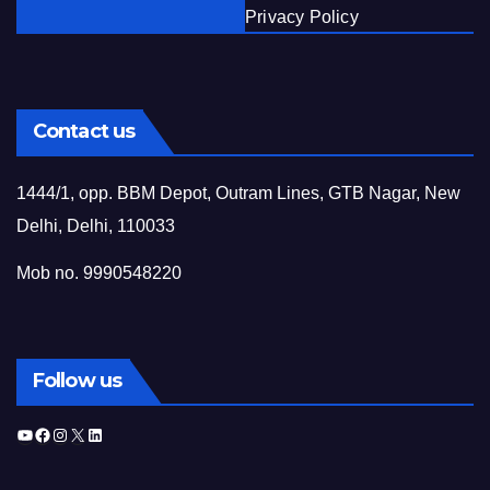
Privacy Policy
Contact us
1444/1, opp. BBM Depot, Outram Lines, GTB Nagar, New
Delhi, Delhi, 110033
Mob no. 9990548220
Follow us
YouTube
Facebook
Instagram
X
LinkedIn