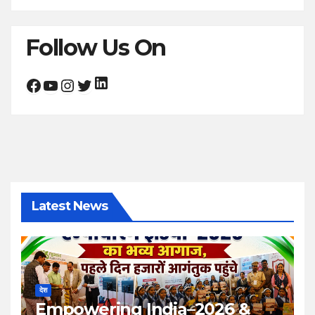
Follow Us On
LinkedIn
Facebook
YouTube
Instagram
Twitter
Latest News
देश
Empowering India–2026 &