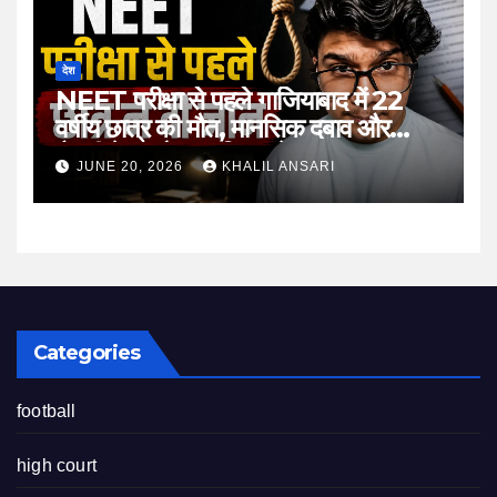
देश
NEET परीक्षा से पहले गाजियाबाद में 22
वर्षीय छात्र की मौत, मानसिक दबाव और
तैयारी के माहौल पर फिर उठे सवाल
JUNE 20, 2026
KHALIL ANSARI
Categories
football
high court