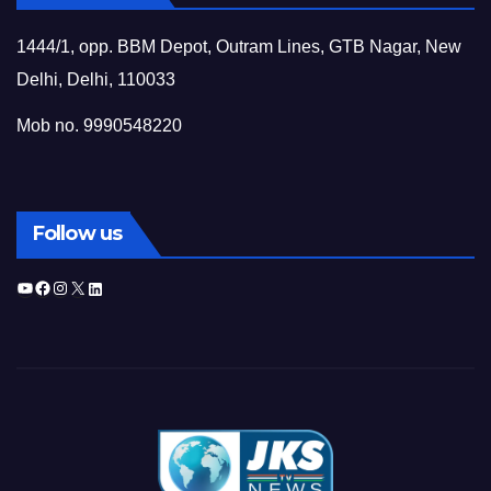
1444/1, opp. BBM Depot, Outram Lines, GTB Nagar, New
Delhi, Delhi, 110033
Mob no. 9990548220
Follow us
YouTube
Facebook
Instagram
X
LinkedIn