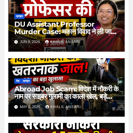
क्राइम
DU Assistant Professor
Murder Case: मकान विवाद ने ली जान,
दिल्ली पुलिस ने पश्चिम बंगाल से परिवार समेत
JUN 9, 2026
KHALIL ANSARI
तीन आरोपियों को दबोचा
देश
क्राइम
Abroad Job Scam: विदेश में नौकरी के
नाम पर साइबर गुलामी का काला खेल, बड़े
नेटवर्क का किया पर्दाफाश
MAY 6, 2026
KHALIL ANSARI