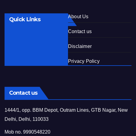
About Us
Quick Links
Contact us
Disclaimer
Privacy Policy
Contact us
1444/1, opp. BBM Depot, Outram Lines, GTB Nagar, New
Delhi, Delhi, 110033
Mob no. 9990548220