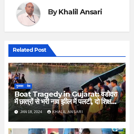
By
Khalil Ansari
Related Post
गुजरात
देश
Boat Tragedy in Gujarat: वडोदरा
में छात्रों से भरी नाव झील में पलटी, दो शिक्षक
समेत नौ बच्चों की दर्दनाक मौत
JAN 18, 2024
KHALIL ANSARI