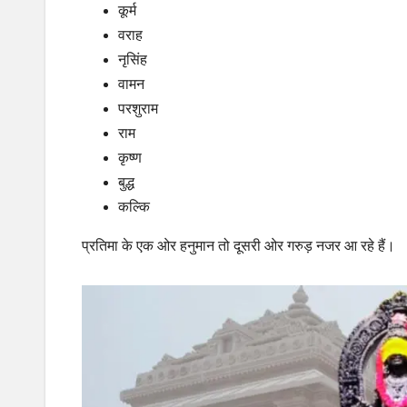
कूर्म
वराह
नृसिंह
वामन
परशुराम
राम
कृष्‍ण
बुद्ध
कल्कि
प्रतिमा के एक ओर हनुमान तो दूसरी ओर गरुड़ नजर आ रहे हैं।